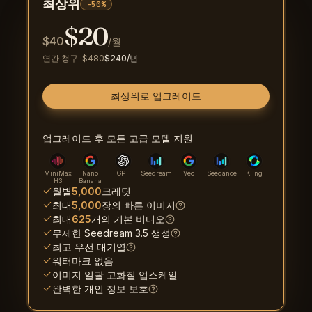
최상위
-50%
$
20
$
40
/월
연간 청구
·
$
480
$
240
/년
최상위로 업그레이드
업그레이드 후 모든 고급 모델 지원
MiniMax
Nano
GPT
Seedream
Veo
Seedance
Kling
H3
Banana
월별
5,000
크레딧
최대
5,000
장의 빠른 이미지
최대
625
개의 기본 비디오
무제한 Seedream 3.5 생성
최고 우선 대기열
워터마크 없음
이미지 일괄 고화질 업스케일
완벽한 개인 정보 보호