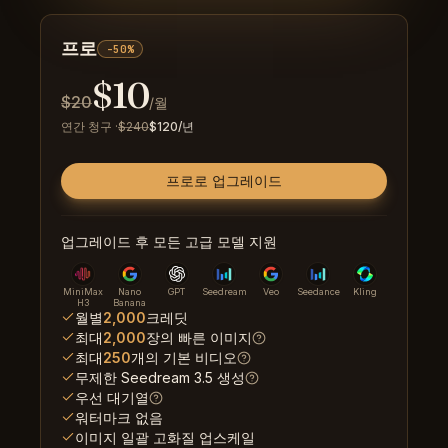
프로
-50%
$
10
$
20
/월
연간 청구
·
$
240
$
120
/년
프로로 업그레이드
업그레이드 후 모든 고급 모델 지원
MiniMax
Nano
GPT
Seedream
Veo
Seedance
Kling
H3
Banana
월별
2,000
크레딧
최대
2,000
장의 빠른 이미지
최대
250
개의 기본 비디오
무제한 Seedream 3.5 생성
우선 대기열
워터마크 없음
이미지 일괄 고화질 업스케일