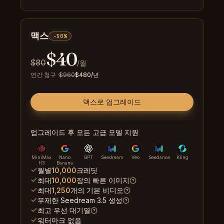
맥스
-50%
$
40
$
80
/월
연간 청구
·
$
960
$
480
/년
맥스로 업그레이드
업그레이드 후 모든 고급 모델 지원
MiniMax
Nano
GPT
Seedream
Veo
Seedance
Kling
H3
Banana
월별
10,000
크레딧
최대
10,000
장의 빠른 이미지
최대
1,250
개의 기본 비디오
무제한 Seedream 3.5 생성
최고 우선 대기열
워터마크 없음