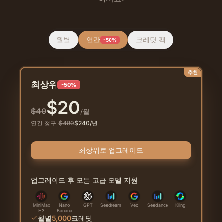
월별
연간
크레딧 팩
-50%
추천
최상위
-50%
$
20
$
40
/월
연간 청구
·
$
480
$
240
/년
최상위로 업그레이드
업그레이드 후 모든 고급 모델 지원
MiniMax
Nano
GPT
Seedream
Veo
Seedance
Kling
H3
Banana
월별
5,000
크레딧