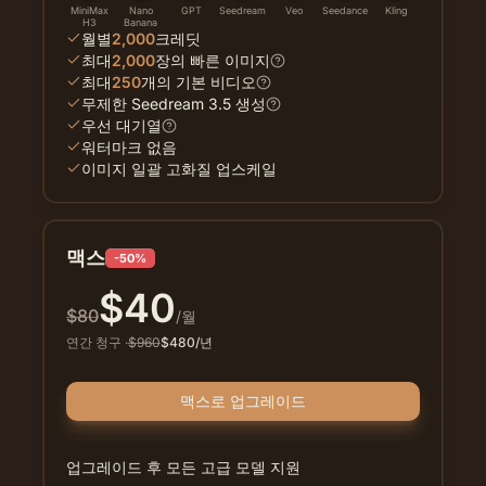
MiniMax
Nano
GPT
Seedream
Veo
Seedance
Kling
H3
Banana
월별
2,000
크레딧
최대
2,000
장의 빠른 이미지
최대
250
개의 기본 비디오
무제한 Seedream 3.5 생성
우선 대기열
워터마크 없음
이미지 일괄 고화질 업스케일
맥스
-50%
$
40
$
80
/월
연간 청구
·
$
960
$
480
/년
맥스로 업그레이드
업그레이드 후 모든 고급 모델 지원