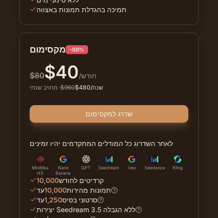
תמיכה בהגדלת תמונות באצווה
מקסימום
-50%
$
40
$
80
/חודש
/שנה
480
$
960
$
·
מחויב שנתי
שדרג למקסימום
לאחר השדרוג כל המודלים המתקדמים יהיו זמינים
MiniMax
Nano
GPT
Seedream
Veo
Seedance
Kling
H3
Banana
קרדיטים לחודש
10,000
תמונות מהירות
10,000
עד
סרטוני בסיס
1,250
עד
יצירות Seedream 3.5 ללא הגבלה