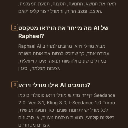
תארו את הנושא, התנועה, הסצנה, תנועת המצלמה,
הקצב, ומצב הרוח, והמודל ייצור קליפ תואם.
מה מייחד את הוידאו מטקסט AI של
2
Raphael?
Raphael AI מביא מודלי וידאו מרובים למרחב
עבודה אחד, כך שתוכלו לנסות את אותה משורה
במודלים שונים ולהשוות תנועה, איכות ויזואלית,
יציבות מצלמה, וסגנון.
אילו מודלי וידאו AI נתמכים?
3
דף זה מדגיש מודלי וידאו פופולריים כמו Seedance
2.0, Veo 3.1, Kling 3.0, ו-Seedance 1.0 Turbo.
לכל מודל יש יתרונות שונים, כגון תנועה אנושית,
ריאליזם קולנועי, תנועות מצלמה נועזות, או סרטונים
קצרים מסחריים.