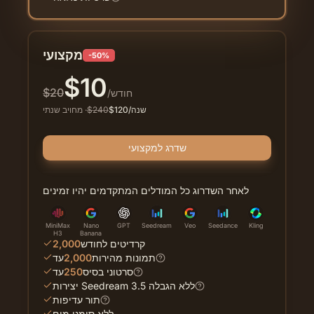
מקצועי
-50%
$
10
$
20
/חודש
/שנה
120
$
240
$
·
מחויב שנתי
שדרג למקצועי
לאחר השדרוג כל המודלים המתקדמים יהיו זמינים
MiniMax
Nano
GPT
Seedream
Veo
Seedance
Kling
H3
Banana
קרדיטים לחודש
2,000
תמונות מהירות
2,000
עד
סרטוני בסיס
250
עד
יצירות Seedream 3.5 ללא הגבלה
תור עדיפות
ללא סימני מים