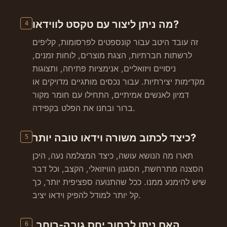
מה ניתן ליצור עם טקסט לווידאו?
4
זה עובד היטב עבור קונספטים לפרסומות, קליפים
לרשתות חברתיות, הצגת מוצרים, לוחות זמנים,
ניסויים ויזואליים, אנימציות פתיחה, ותצוגות
מקדימות יצירתיות. עבור נכסים מותגיים מדויקים או
דמיון לאנשים אמיתיים, התחילו עם חומר מקור
ברור ובחנו את הפלט בקפידה.
כיצד לכתוב משורה וידאו טובה יותר?
5
תארו מה הנושא עושה, כיצד המצלמה נעה, היכן
הסצנה מתרחשת, הסגנון הוויזואלי, הקצב, וכל דבר
שיש להימנע ממנו. ככל שהתנועה ספציפית יותר, כך
קל יותר למודל להפיק וידאו יציב.
האם ניתן לבחור יחס גובה-רוחב,
6