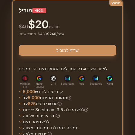
מומלץ
מוביל
-50%
$
20
$
40
/חודש
/שנה
240
$
480
$
·
מחויב שנתי
שדרג למוביל
לאחר השדרוג כל המודלים המתקדמים יהיו זמינים
MiniMax
Nano
GPT
Seedream
Veo
Seedance
Kling
H3
Banana
קרדיטים לחודש
5,000
תמונות מהירות
5,000
עד
סרטוני בסיס
625
עד
יצירות Seedream 3.5 ללא הגבלה
תור עדיפות עליונה
ללא סימני מים
תמיכה בהגדלת תמונות באצווה
פרטיות מלאה