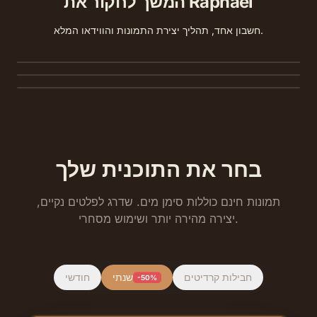
המשך לחקור את Raphael
תמונה לווידאו
חשבון אחד, תהליך יצירת התמונות והווידאו המלא.
טקסט לתמונה
תמונה לתמונה
הבא כל תמונה סטטית לתנועה, קול וסאונד תוך שניות.
צור תמונות HD מקוריות מהנחיה אחת - השווה בין מודלים מובילים.
העלה התייחסות ושנה מחדש חומרים, תאורה או רקע תוך שמירה על
הקומפוזיציה.
בחר את התוכנית שלך
תמונות חינם כוללות סימן מים. שדרג לפלטים נקיים,
יצירה מהירה יותר ושימוש מסחרי.
חבילות קרדיטים
שנתי
חודשי
-50%