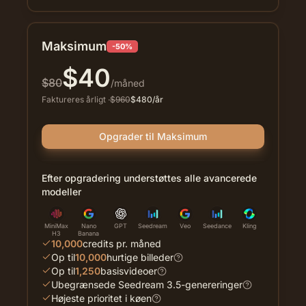
Maksimum
-50%
$
40
$
80
/måned
Faktureres årligt
·
$
960
$
480
/år
Opgrader til Maksimum
Efter opgradering understøttes alle avancerede
modeller
MiniMax
Nano
GPT
Seedream
Veo
Seedance
Kling
H3
Banana
10,000
credits pr. måned
Op til
10,000
hurtige billeder
Op til
1,250
basisvideoer
Ubegrænsede Seedream 3.5-genereringer
Højeste prioritet i køen