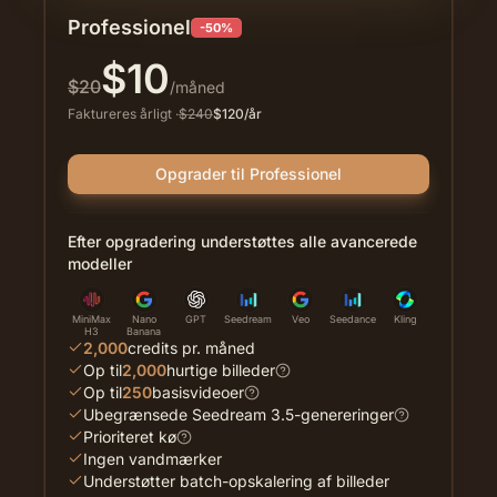
Professionel
-50%
$
10
$
20
/måned
Faktureres årligt
·
$
240
$
120
/år
Opgrader til Professionel
Efter opgradering understøttes alle avancerede
modeller
MiniMax
Nano
GPT
Seedream
Veo
Seedance
Kling
H3
Banana
2,000
credits pr. måned
Op til
2,000
hurtige billeder
Op til
250
basisvideoer
Ubegrænsede Seedream 3.5-genereringer
Prioriteret kø
Ingen vandmærker
Understøtter batch-opskalering af billeder