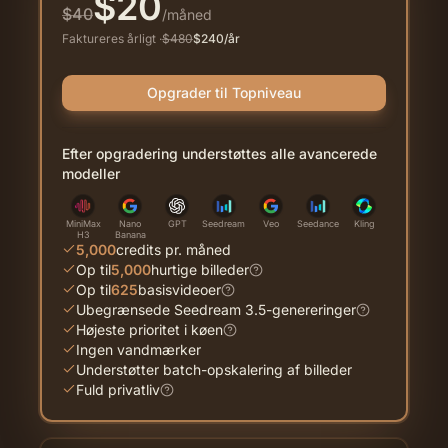
$
20
$
40
/måned
Faktureres årligt
·
$
480
$
240
/år
Opgrader til Topniveau
Efter opgradering understøttes alle avancerede
modeller
MiniMax
Nano
GPT
Seedream
Veo
Seedance
Kling
H3
Banana
5,000
credits pr. måned
Op til
5,000
hurtige billeder
Op til
625
basisvideoer
Ubegrænsede Seedream 3.5-genereringer
Højeste prioritet i køen
Ingen vandmærker
Understøtter batch-opskalering af billeder
Fuld privatliv