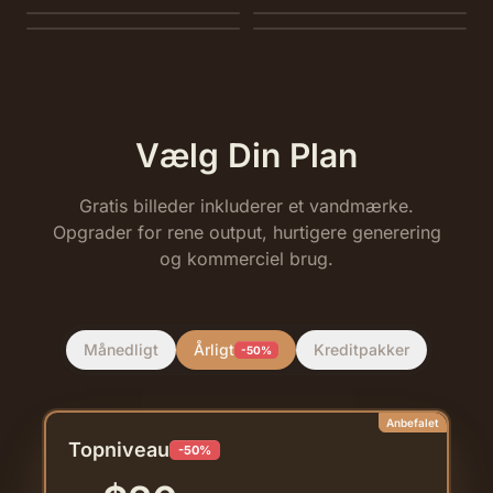
Seedance 1.0 Pro Fast
Kling 3.0
Vælg Din Plan
Gratis billeder inkluderer et vandmærke.
Opgrader for rene output, hurtigere generering
og kommerciel brug.
Månedligt
Årligt
Kreditpakker
-50%
Anbefalet
Topniveau
-50%