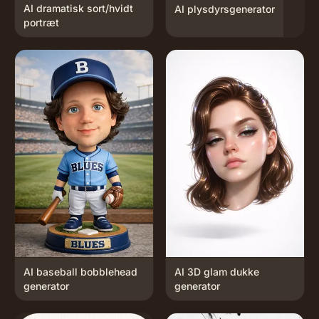
AI dramatisk sort/hvidt
AI plysdyrsgenerator
portræt
AI baseball bobblehead
AI 3D glam dukke
generator
generator