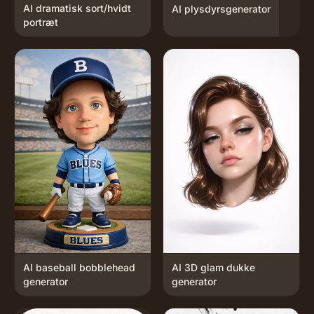
AI dramatisk sort/hvidt
AI plysdyrsgenerator
portræt
AI baseball bobblehead
AI 3D glam dukke
generator
generator