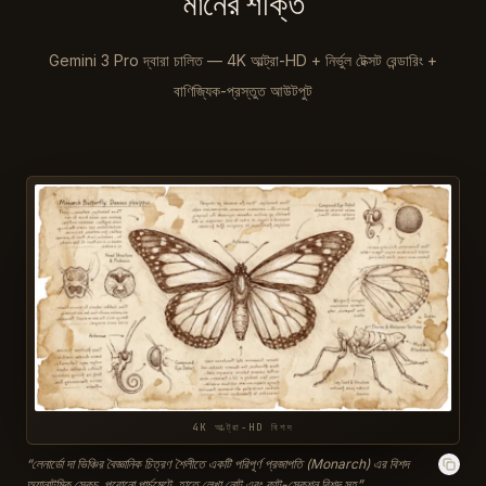
মানের শক্তি
Gemini 3 Pro দ্বারা চালিত — 4K আল্ট্রা-HD + নির্ভুল টেক্সট রেন্ডারিং +
বাণিজ্যিক-প্রস্তুত আউটপুট
4K আল্ট্রা-HD বিশদ
“
লেনার্ডো দা ভিঞ্চির বৈজ্ঞানিক চিত্রণ শৈলীতে একটি পরিপূর্ণ প্রজাপতি (Monarch) এর বিশদ
অ্যানাটমিক স্কেচ, পুরোনো পার্চমেন্টে, হাতে লেখা নোট এবং কাট-সেকশন বিশদ সহ
”