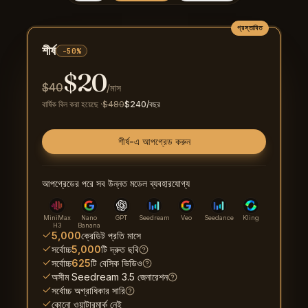
প্রস্তাবিত
শীর্ষ
-50%
$
20
$
40
/মাস
বার্ষিক বিল করা হয়েছে
·
$
480
$
240
/বছর
শীর্ষ-এ আপগ্রেড করুন
আপগ্রেডের পরে সব উন্নত মডেল ব্যবহারযোগ্য
MiniMax
Nano
GPT
Seedream
Veo
Seedance
Kling
H3
Banana
5,000
ক্রেডিট প্রতি মাসে
সর্বোচ্চ
5,000
টি দ্রুত ছবি
সর্বোচ্চ
625
টি বেসিক ভিডিও
অসীম Seedream 3.5 জেনারেশন
সর্বোচ্চ অগ্রাধিকার সারি
কোনো ওয়াটারমার্ক নেই