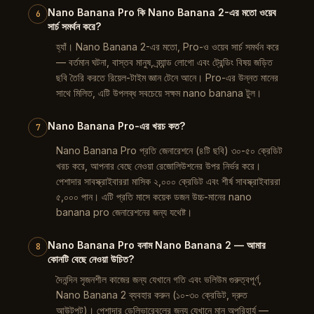
Nano Banana Pro কি Nano Banana 2-এর মতো ওয়েব
6
সার্চ সমর্থন করে?
হ্যাঁ। Nano Banana 2-এর মতো, Pro-ও ওয়েব সার্চ সমর্থন করে
— বর্তমান ঘটনা, বাস্তব মানুষ, ব্র্যান্ড লোগো এবং ট্রেন্ডিং বিষয় জড়িত
ছবি তৈরি করতে রিয়েল-টাইম জ্ঞান টেনে আনে। Pro-এর উন্নত মানের
সাথে মিলিত, এটি উপলব্ধ সবচেয়ে সক্ষম nano banana টুল।
Nano Banana Pro-এর খরচ কত?
7
Nano Banana Pro প্রতি জেনারেশনে (৪টি ছবি) ৩০-৫০ ক্রেডিট
খরচ করে, আপনার বেছে নেওয়া রেজোলিউশনের উপর নির্ভর করে।
পেশাদার সাবস্ক্রাইবাররা মাসিক ২,০০০ ক্রেডিট এবং শীর্ষ সাবস্ক্রাইবাররা
৫,০০০ পান। এটি প্রতি মাসে কয়েক ডজন উচ্চ-মানের nano
banana pro জেনারেশনের জন্য যথেষ্ট।
Nano Banana Pro বনাম Nano Banana 2 — আমার
8
কোনটি বেছে নেওয়া উচিত?
দৈনন্দিন সৃজনশীল কাজের জন্য যেখানে গতি এবং ভলিউম গুরুত্বপূর্ণ,
Nano Banana 2 ব্যবহার করুন (১০-৩০ ক্রেডিট, দ্রুত
আউটপুট)। পেশাদার ডেলিভারেবলের জন্য যেখানে মান অপরিহার্য —