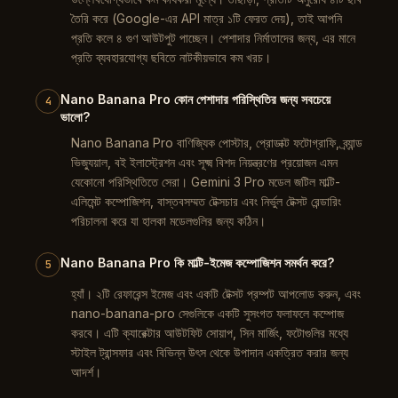
তৈরি করে (Google-এর API মাত্র ১টি ফেরত দেয়), তাই আপনি
প্রতি কলে ৪ গুণ আউটপুট পাচ্ছেন। পেশাদার নির্মাতাদের জন্য, এর মানে
প্রতি ব্যবহারযোগ্য ছবিতে নাটকীয়ভাবে কম খরচ।
Nano Banana Pro কোন পেশাদার পরিস্থিতির জন্য সবচেয়ে
4
ভালো?
Nano Banana Pro বাণিজ্যিক পোস্টার, প্রোডাক্ট ফটোগ্রাফি, ব্র্যান্ড
ভিজ্যুয়াল, বই ইলাস্ট্রেশন এবং সূক্ষ্ম বিশদ নিয়ন্ত্রণের প্রয়োজন এমন
যেকোনো পরিস্থিতিতে সেরা। Gemini 3 Pro মডেল জটিল মাল্টি-
এলিমেন্ট কম্পোজিশন, বাস্তবসম্মত টেক্সচার এবং নির্ভুল টেক্সট রেন্ডারিং
পরিচালনা করে যা হালকা মডেলগুলির জন্য কঠিন।
Nano Banana Pro কি মাল্টি-ইমেজ কম্পোজিশন সমর্থন করে?
5
হ্যাঁ। ২টি রেফারেন্স ইমেজ এবং একটি টেক্সট প্রম্পট আপলোড করুন, এবং
nano-banana-pro সেগুলিকে একটি সুসংগত ফলাফলে কম্পোজ
করবে। এটি ক্যারেক্টার আউটফিট সোয়াপ, সিন মার্জিং, ফটোগুলির মধ্যে
স্টাইল ট্রান্সফার এবং বিভিন্ন উৎস থেকে উপাদান একত্রিত করার জন্য
আদর্শ।