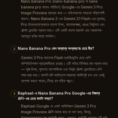
Nano Banana Pro (nano-banana-pro বা nana
banana pro নামেও পরিচিত) Google-এর Gemini 3 Pro
Image Preview ব্যবহার করে — লাইনআপের সবচেয়ে শক্তিশালী
মডেল। Nano Banana 2-এর Gemini 3.1 Flash-এর তুলনায়,
Pro উল্লেখযোগ্যভাবে ভালো বিশদ, আলোকসজ্জা, রঙের নির্ভুলতা এবং
টেক্সট রেন্ডারিং প্রদান করে। এটি একটি ভালো ড্রাফট এবং প্রকাশনা-
প্রস্তুত ছবির মধ্যে পার্থক্য।
Nano Banana Pro কেন অন্যান্য সংস্করণের চেয়ে ধীর?
2
Gemini 3 Pro মডেলের Flash ভ্যারিয়েন্টের চেয়ে বেশি
কম্পিউটেশনাল প্রয়োজনীয়তা রয়েছে। এটি গতির বিনিময়ে মান প্রদান করে
— সূক্ষ্ম বিশদ, সুসংগত কম্পোজিশন এবং নির্ভুল টেক্সট রেন্ডারিংয়ে বেশি
সময় ব্যয় করে। আপনি যদি সর্বোত্তম সম্ভাব্য আউটপুট চান এবং একটু
অপেক্ষা করতে পারেন, Pro হল সঠিক পছন্দ।
Raphael-এ Nano Banana Pro Google-এর নিজস্ব
3
API-এর চেয়ে কতটা সস্তা?
Raphael Google যে একই অফিসিয়াল Gemini 3 Pro
Image Preview API অফার করে তা কল করে, কিন্তু
উল্লেখযোগ্যভাবে কম কার্যকরী মূল্যে। তাছাড়া, প্রতিটি অনুরোধ ৪টি ছবি