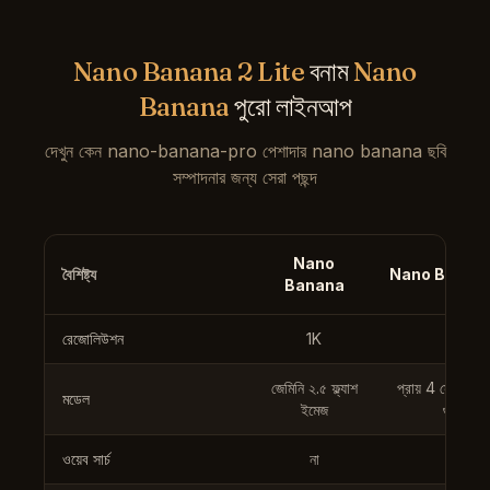
Nano Banana 2 Lite
বনাম
Nano
Banana
পুরো লাইনআপ
দেখুন কেন nano-banana-pro পেশাদার nano banana ছবি
সম্পাদনার জন্য সেরা পছন্দ
Nano
বৈশিষ্ট্য
Nano Banana 
Banana
রেজোলিউশন
1K
1K
জেমিনি ২.৫ ফ্ল্যাশ
প্রায় 4 সেকেন্ড, প
মডেল
ইমেজ
গুণ দ্রুত
ওয়েব সার্চ
না
না