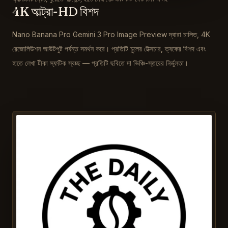
4K আল্ট্রা-HD বিশদ
Nano Banana Pro Gemini 3 Pro Image Preview দ্বারা চালিত, 4K
রেজোলিউশন আউটপুট পর্যন্ত সমর্থন করে। প্রতিটি চুলের টেক্সচার, ত্বকের বিশদ এবং
হাতে লেখা টীকা স্ফটিক স্বচ্ছ — প্রতিটি ছবিতে দা ভিঞ্চি-স্তরের নির্ভুলতা।