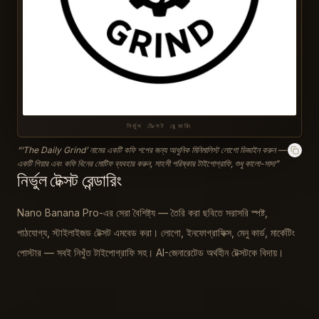
নির্ভুল টেক্সট রেন্ডারিং
“
‘The Daily Grind’ নামের একটি কফি শপের জন্য আধুনিক মিনিমালিস্ট লোগো ডিজাইন করুন —
একটি গিয়ার এবং কফি বিনের মোটিফ ব্যবহার করুন, সাহসী পরিষ্কার টাইপোগ্রাফি, শুধু কালো-সাদা
”
নির্ভুল টেক্সট রেন্ডারিং
Nano Banana Pro-এর সেরা বৈশিষ্ট্য — তৈরি করা ছবিতে সরাসরি স্পষ্ট,
পাঠযোগ্য, স্টাইলাইজড টেক্সট এমবেড করা। লোগো, ইনফোগ্রাফিক্স, মেনু কার্ড, মার্কেটিং
পোস্টার — সবই নিখুঁত টাইপোগ্রাফি সহ। AI-জেনারেটেড অর্থহীন টেক্সটকে বিদায়।