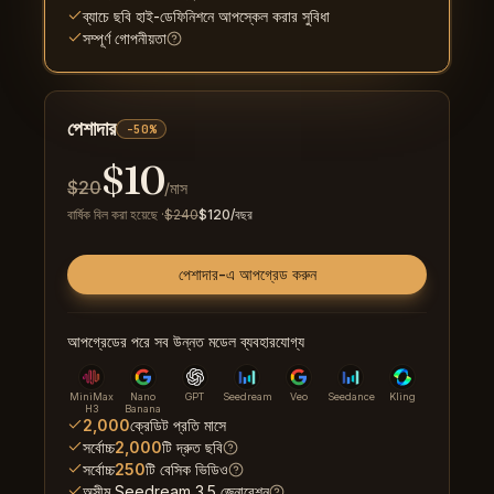
ব্যাচে ছবি হাই-ডেফিনিশনে আপস্কেল করার সুবিধা
সম্পূর্ণ গোপনীয়তা
পেশাদার
-50%
$
10
$
20
/মাস
বার্ষিক বিল করা হয়েছে
·
$
240
$
120
/বছর
পেশাদার-এ আপগ্রেড করুন
আপগ্রেডের পরে সব উন্নত মডেল ব্যবহারযোগ্য
MiniMax
Nano
GPT
Seedream
Veo
Seedance
Kling
H3
Banana
2,000
ক্রেডিট প্রতি মাসে
সর্বোচ্চ
2,000
টি দ্রুত ছবি
সর্বোচ্চ
250
টি বেসিক ভিডিও
অসীম Seedream 3.5 জেনারেশন