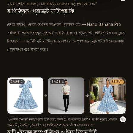
স্ল্যাবে, নরম উঠে আসা বাষ্প, কোমল দিকনির্দেশক আলোকসজ্জা, ধূসর ব্যাকগ্রাউন্ড
”
বাণিজ্যিক প্রোডাক্ট ফটোগ্রাফি
কোনো স্টুডিও, কোনো পেশাদার সরঞ্জামের প্রয়োজন নেই — Nano Banana Pro
সরাসরি ই-কমার্স-প্রস্তুত প্রোডাক্ট ফটো তৈরি করে। স্টুডিও শট, লাইফস্টাইল সিন, ব্র্যান্ড
ভিজ্যুয়াল — প্রতিটি ছবি বাণিজ্যিক প্রকাশনার মান পূরণ করে, ব্র্যান্ডগুলির উল্লেখযোগ্য
প্রোডাকশন খরচ সাশ্রয় করে।
IMAGE 1
IMAGE 2
RESULT
“
পেশাদার ই-কমার্স ফ্যাশন ফটো তৈরি করুন: ছবিটি 2 এর মডেলকে ছবিটি 1 এর নীল ফুলেল পোশাকে
পরিয়ে দিন, ইতালির সূর্যালোকিত কঙ্করবিছানো রাস্তার সেটিংয়ে স্থাপন করুন
”
মাল্টি-ইমেজ কম্পোজিশন ও উচ্চ ফিডেলিটি