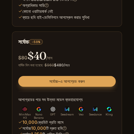
অগ্রাধিকার সারি
কোনো ওয়াটারমার্ক নেই
ব্যাচে ছবি হাই-ডেফিনিশনে আপস্কেল করার সুবিধা
সর্বোচ্চ
-50%
$
40
$
80
/মাস
বার্ষিক বিল করা হয়েছে
·
$
960
$
480
/বছর
সর্বোচ্চ-এ আপগ্রেড করুন
আপগ্রেডের পরে সব উন্নত মডেল ব্যবহারযোগ্য
MiniMax
Nano
GPT
Seedream
Veo
Seedance
Kling
H3
Banana
10,000
ক্রেডিট প্রতি মাসে
সর্বোচ্চ
10,000
টি দ্রুত ছবি