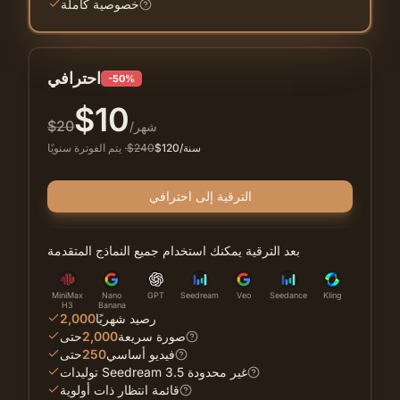
خصوصية كاملة
احترافي
-50%
$
10
$
20
/شهر
/سنة
120
$
240
$
·
يتم الفوترة سنويًا
الترقية إلى احترافي
بعد الترقية يمكنك استخدام جميع النماذج المتقدمة
MiniMax
Nano
GPT
Seedream
Veo
Seedance
Kling
H3
Banana
رصيد شهريًا
2,000
صورة سريعة
2,000
حتى
فيديو أساسي
250
حتى
توليدات Seedream 3.5 غير محدودة
قائمة انتظار ذات أولوية