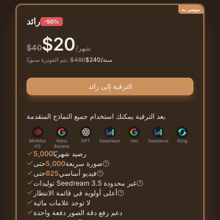
موصى به
رائد
-50%
$
20
$
40
/شهر
/سنة
240
$
480
$
·
يتم الفوترة سنويًا
الترقية إلى رائد
بعد الترقية يمكنك استخدام جميع النماذج المتقدمة
MiniMax
Nano
GPT
Seedream
Veo
Seedance
Kling
H3
Banana
رصيد شهريًا
5,000
صورة سريعة
5,000
حتى
فيديو أساسي
625
حتى
توليدات Seedream 3.5 غير محدودة
أعلى أولوية في قائمة الانتظار
لا توجد علامات مائية
دعم رفع دقة الصور دفعة واحدة