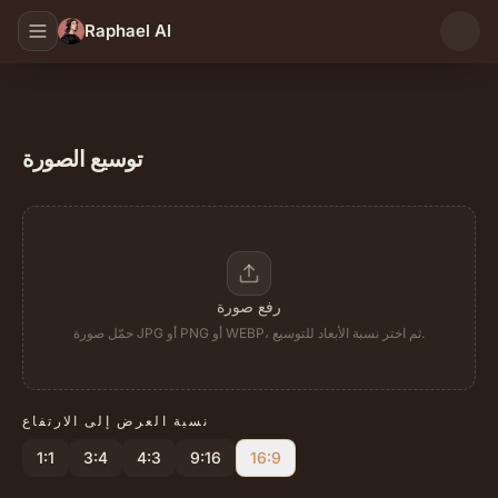
Raphael AI
توسيع الصورة
رفع صورة
حمّل صورة JPG أو PNG أو WEBP، ثم اختر نسبة الأبعاد للتوسيع.
نسبة العرض إلى الارتفاع
1:1
3:4
4:3
9:16
16:9