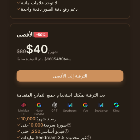
لا توجد علامات مائية
دعم رفع دقة الصور دفعة واحدة
الأقصى
-50%
$
40
$
80
/شهر
/سنة
480
$
960
$
·
يتم الفوترة سنويًا
الترقية إلى الأقصى
بعد الترقية يمكنك استخدام جميع النماذج المتقدمة
MiniMax
Nano
GPT
Seedream
Veo
Seedance
Kling
H3
Banana
رصيد شهريًا
10,000
صورة سريعة
10,000
حتى
فيديو أساسي
1,250
حتى
توليدات Seedream 3.5 غير محدودة