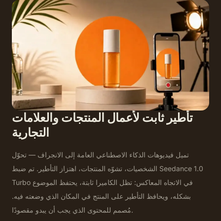
تأطير ثابت لأعمال المنتجات والعلامات
التجارية
تميل فيديوهات الذكاء الاصطناعي العامة إلى الانجراف — تحوّل
الشخصيات، تشوّه المنتجات، اهتزاز التأطير. تم ضبط Seedance 1.0
Turbo في الاتجاه المعاكس: تظل الكاميرا ثابتة، يحتفظ الموضوع
بشكله، ويحافظ التأطير على المنتج في المكان الذي وضعته فيه.
مُصمم للمحتوى الذي يجب أن يبدو مقصودًا.