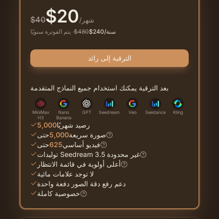
$
20
$
40
/شهر
/سنة
240
$
480
$
·
يتم الفوترة سنويًا
الترقية إلى رائد
بعد الترقية يمكنك استخدام جميع النماذج المتقدمة
MiniMax
Nano
GPT
Seedream
Veo
Seedance
Kling
H3
Banana
رصيد شهريًا
5,000
صورة سريعة
5,000
حتى
فيديو أساسي
625
حتى
توليدات Seedream 3.5 غير محدودة
أعلى أولوية في قائمة الانتظار
لا توجد علامات مائية
دعم رفع دقة الصور دفعة واحدة
خصوصية كاملة