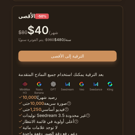
الأقصى
-50%
$
40
$
80
/شهر
/سنة
480
$
960
$
·
يتم الفوترة سنويًا
الترقية إلى الأقصى
بعد الترقية يمكنك استخدام جميع النماذج المتقدمة
MiniMax
Nano
GPT
Seedream
Veo
Seedance
Kling
H3
Banana
رصيد شهريًا
10,000
صورة سريعة
10,000
حتى
فيديو أساسي
1,250
حتى
توليدات Seedream 3.5 غير محدودة
أعلى أولوية في قائمة الانتظار
لا توجد علامات مائية
دعم رفع دقة الصور دفعة واحدة