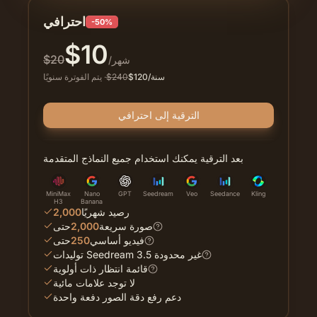
احترافي
-50%
$
10
$
20
/شهر
/سنة
120
$
240
$
·
يتم الفوترة سنويًا
الترقية إلى احترافي
بعد الترقية يمكنك استخدام جميع النماذج المتقدمة
MiniMax
Nano
GPT
Seedream
Veo
Seedance
Kling
H3
Banana
رصيد شهريًا
2,000
صورة سريعة
2,000
حتى
فيديو أساسي
250
حتى
توليدات Seedream 3.5 غير محدودة
قائمة انتظار ذات أولوية
لا توجد علامات مائية
دعم رفع دقة الصور دفعة واحدة