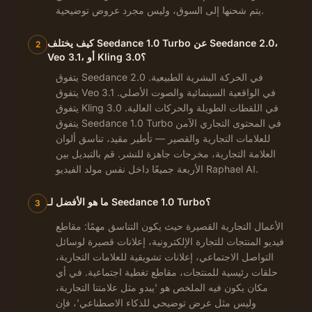
يتم شحنها إلى السوق، وليس مجرد عروض توضيحية.
كيف يختلف Seedance 1.0 Turbo عن Seedance 2.0،
2
Veo 3.1، أو Kling 3.0؟
يتفوق Seedance 2.0 في الحركة البشرية الطبيعية.
يتفوق Veo 3.1 في الواقعية السينمائية والصوت الأصلي.
يتفوق Kling 3.0 في اللقطات الطويلة والحركات العالية.
يتفوق Seedance 1.0 Turbo في المحتوى التجاري الآمن
للعلامات التجارية والقصير — تأطير مقيد، تناسق ألوان
العلامة التجارية، مخرجات جاهزة للنشر. قم بالتبديل بين
الأربعة جميعًا داخل نفس مولد الفيديو Raphael AI.
ما هو الأفضل لـ Seedance 1.0 Turbo؟
3
الأعمال التجارية القصيرة حيث يكون التناسق مهمًا: مقاطع
فيديو المنتجات للتجارة الإلكترونية، إعلانات قصيرة لوسائل
التواصل الاجتماعي، إعلانات تشويقية للعلامات التجارية،
حلقات رئيسية للمنتجات، مقاطع تغطية اجتماعية. في أي
مكان يكون فيه الملخص هو 'يبدو مثل علامتنا التجارية،
وليس مثل عرض توضيحي للذكاء الاصطناعي'، فإن