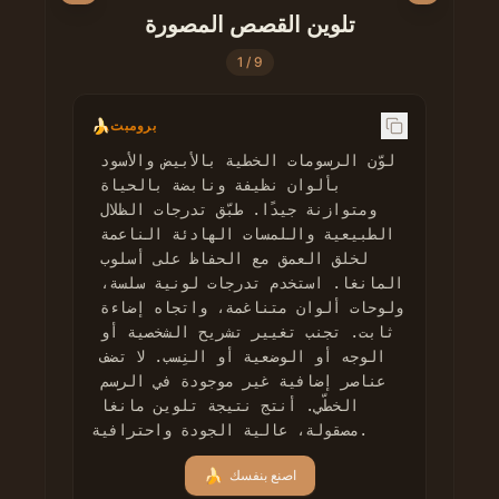
تلوين القصص المصورة
1
/
9
🍌
برومبت
لوّن الرسومات الخطية بالأبيض والأسود 
بألوان نظيفة ونابضة بالحياة 
ومتوازنة جيدًا. طبّق تدرجات الظلال 
الطبيعية واللمسات الهادئة الناعمة 
لخلق العمق مع الحفاظ على أسلوب 
المانغا. استخدم تدرجات لونية سلسة، 
ولوحات ألوان متناغمة، واتجاه إضاءة 
ثابت. تجنب تغيير تشريح الشخصية أو 
الوجه أو الوضعية أو النِسب. لا تضف 
عناصر إضافية غير موجودة في الرسم 
الخطّي. أنتج نتيجة تلوين مانغا 
مصقولة، عالية الجودة واحترافية.
🍌
اصنع بنفسك