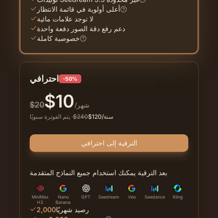
أعلى أولوية في قائمة الانتظار
لا توجد علامات مائية
دعم رفع دقة الصور دفعة واحدة
خصوصية كاملة
احترافي
-50%
$
10
$
20
/شهر
/سنة
120
$
240
$
·
يتم الفوترة سنويًا
الترقية إلى احترافي
بعد الترقية يمكنك استخدام جميع النماذج المتقدمة
MiniMax
Nano
GPT
Seedream
Veo
Seedance
Kling
H3
Banana
رصيد شهريًا
2,000