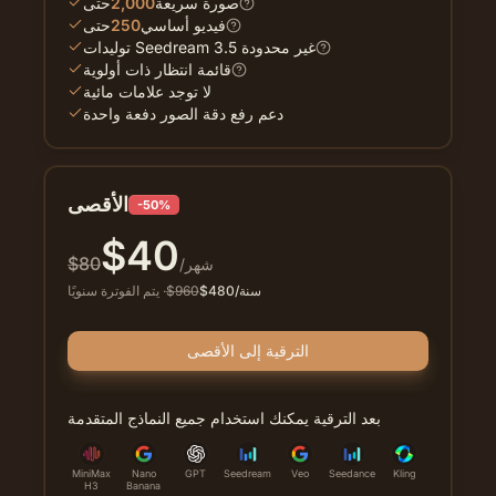
صورة سريعة
2,000
حتى
فيديو أساسي
250
حتى
توليدات Seedream 3.5 غير محدودة
قائمة انتظار ذات أولوية
لا توجد علامات مائية
دعم رفع دقة الصور دفعة واحدة
الأقصى
-50%
$
40
$
80
/شهر
/سنة
480
$
960
$
·
يتم الفوترة سنويًا
الترقية إلى الأقصى
بعد الترقية يمكنك استخدام جميع النماذج المتقدمة
MiniMax
Nano
GPT
Seedream
Veo
Seedance
Kling
H3
Banana