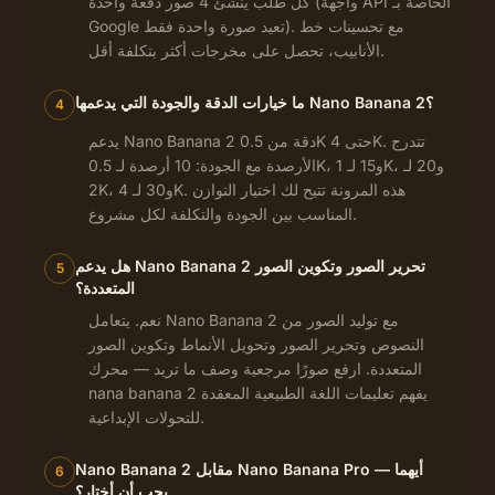
كل طلب ينشئ 4 صور دفعة واحدة (واجهة API الخاصة بـ
Google تعيد صورة واحدة فقط). مع تحسينات خط
الأنابيب، تحصل على مخرجات أكثر بتكلفة أقل.
ما خيارات الدقة والجودة التي يدعمها Nano Banana 2؟
4
يدعم Nano Banana 2 دقة من 0.5K حتى 4K. تتدرج
الأرصدة مع الجودة: 10 أرصدة لـ 0.5K، و15 لـ 1K، و20 لـ
2K، و30 لـ 4K. هذه المرونة تتيح لك اختيار التوازن
المناسب بين الجودة والتكلفة لكل مشروع.
هل يدعم Nano Banana 2 تحرير الصور وتكوين الصور
5
المتعددة؟
نعم. يتعامل Nano Banana 2 مع توليد الصور من
النصوص وتحرير الصور وتحويل الأنماط وتكوين الصور
المتعددة. ارفع صورًا مرجعية وصف ما تريد — محرك
nana banana 2 يفهم تعليمات اللغة الطبيعية المعقدة
للتحولات الإبداعية.
Nano Banana 2 مقابل Nano Banana Pro — أيهما
6
يجب أن أختار؟