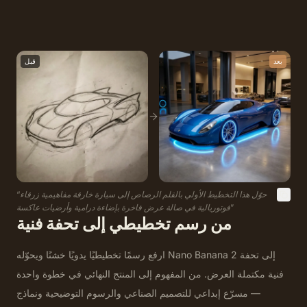
بعد
قبل
حوّل هذا التخطيط الأولي بالقلم الرصاص إلى سيارة خارقة مفاهيمية زرقاء
“
”
فوتوريالية في صالة عرض فاخرة بإضاءة درامية وأرضيات عاكسة
من رسم تخطيطي إلى تحفة فنية
ارفع رسمًا تخطيطيًا يدويًا خشنًا ويحوّله Nano Banana 2 إلى تحفة
فنية مكتملة العرض. من المفهوم إلى المنتج النهائي في خطوة واحدة
— مسرّع إبداعي للتصميم الصناعي والرسوم التوضيحية ونماذج