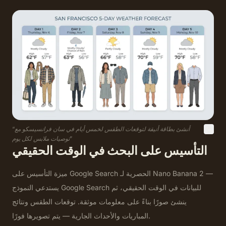
أنشئ بطاقة أنيقة لتوقعات الطقس لخمس أيام في سان فرانسيسكو مع
“
”
توصيات ملابس لكل يوم
التأسيس على البحث في الوقت الحقيقي
ميزة التأسيس على Google Search الحصرية لـ Nano Banana 2 —
يستدعي النموذج Google Search للبيانات في الوقت الحقيقي، ثم
ينشئ صورًا بناءً على معلومات موثقة. توقعات الطقس ونتائج
المباريات والأحداث الجارية — يتم تصويرها فورًا.