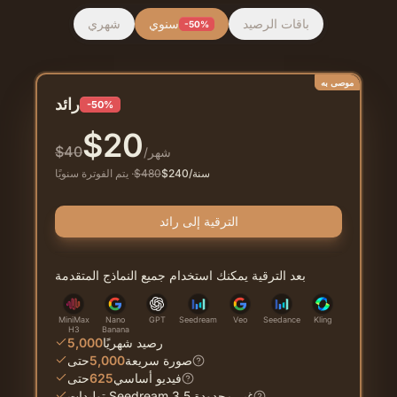
باقات الرصيد
سنوي
شهري
-50%
موصى به
رائد
-50%
$
20
$
40
/شهر
/سنة
240
$
480
$
·
يتم الفوترة سنويًا
الترقية إلى رائد
بعد الترقية يمكنك استخدام جميع النماذج المتقدمة
MiniMax
Nano
GPT
Seedream
Veo
Seedance
Kling
H3
Banana
رصيد شهريًا
5,000
صورة سريعة
5,000
حتى
فيديو أساسي
625
حتى
توليدات Seedream 3.5 غير محدودة