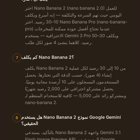
اختر Nano Banana 2 (nano banana 2.0) للعمل
اليومي حيث تهم السرعة والتكلفة — إنه أسرع ويكلف
10–30 رصيد. اختر Nano Banana Pro (nano-banana-
pro) عندما تحتاج أفضل جودة ممكنة للمخرجات
الاحترافية — يستخدم Gemini 3 Pro ويكلف 30–50
رصيد. كلاهما ينشئ 4 صور لكل طلب.
كم يكلف Nano Banana 2؟
7
يكلف Nano Banana 2 من 10 إلى 30 رصيد لكل عملية
إنشاء (4 صور)، حسب الدقة التي تختارها. يحصل
المستخدمون المسجلون على 10 أرصدة مجانية يوميًا.
يحصل مشتركو احترافي على 2,000 رصيد شهريًا
ومشتركو رائد على 5,000 — كافية للاستخدام المنتظم لـ
nano-banana 2.
هل يستخدم Nano Banana 2 نموذج Google Gemini
8
الحقيقي؟
بالتأكيد. يستدعي Nano Banana 2 واجهة Gemini 3.1
Flash Image Preview API الرسمية من Google