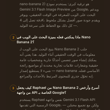
nano-banana 2) هو ترقية كبرى: يستخدم نموذج
Gemini 3.1 Flash Image Preview من Google، ويدعم
البحث على الويب للمعرفة في الوقت الحقيقي، ويوفر
دقة تصل إلى 4K، ويقدم جودة صور أفضل بشكل ملحوظ
— كل ذلك مع الحفاظ على سرعة التوليد.
ماذا يمكنني فعله بميزة البحث على الويب في Nano
2
Banana 2؟
يتيح البحث على الويب لـ Nano Banana 2 جلب
معلومات في الوقت الحقيقي أثناء التوليد. هذا يعني أنه
يمكنك إنشاء صور تتضمن أحداثًا جارية وشخصيات عامة
حقيقية وشعارات علامات تجارية محددة أو مواضيع رائجة
— شيء لا يستطيع إصدار nano banana الأساسي فعله.
إنه تحوّل جذري للمحتوى المرتبط بالأحداث والمراجع.
كيف يجعل Raphael من Nano Banana 2 أسرع وأرخص
3
من واجهة API الخاصة بـ Google؟
يستخدم Raphael نفس واجهة Gemini 3.1 Flash API
الرسمية التي تقدمها Google، ولكن مع تجميع محسّن —