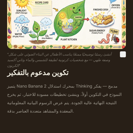
أنشئ رسمًا توضيحيًا ممتعًا يناسب الأطفال عن البناء الضوئي على شكل
“
وصفة طهي — مع شخصيات كرتونية لطيفة للشمس والماء وثاني أكسيد
”
الكربون
تكوين مدعوم بالتفكير
يتميز Nano Banana 2 بمحرك استدلال Thinking مدمج — يفكر
النموذج في التكوين أولاً، وينشئ تخطيطات مسودة للاختبار، ثم يخرج
النتيجة النهائية عالية الجودة. يتم عرض الرسوم البيانية المعلوماتية
المعقدة والمشاهد متعددة العناصر بدقة.