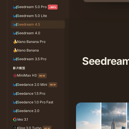
Seedream 5.0 Pro
-30%
Seedream 5.0 Lite
Seedream 4.5
Seedream 4.0
🍌
Nano Banana Pro
🍌
Nano Banana
Seedr
Seedream 3.5 Pro
影片模型
MiniMax H3
NEW
Seedance 2.0 Mini
NEW
Seedance 1.5 Pro
Seedance 1.0 Pro Fast
Seedance 2.0
Veo 3.1
Kling 3.0 Turbo
NEW