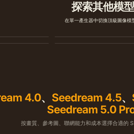
探索其他模
2
Nano Banana 2 Lite
在單一產生器中切換頂級圖像模
Seedream 5.0 Pro
風格控制。
以 11 積分快速完成 1K 圖片生成與編輯。
光。
專業 1K/2K 生成與多參考圖編輯。
ream 4.0
、
Seedream 4.5
、
Seedream 5.0 Pr
按畫質、參考圖、聯網能力和成本選擇合適的 See