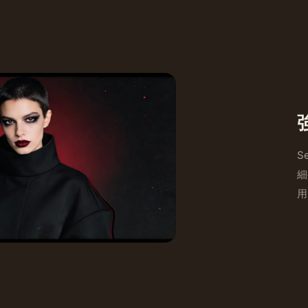
S
細
用