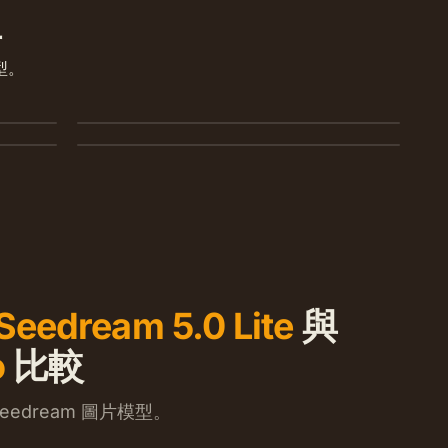
型
GPT Image 2
型。
Seedream 4.0
精確提示、乾淨文字、產品拍攝。
低成本完成 1K/2K/4K 生成與編輯。
Seedream 5.0 Lite
與
o
比較
dream 圖片模型。