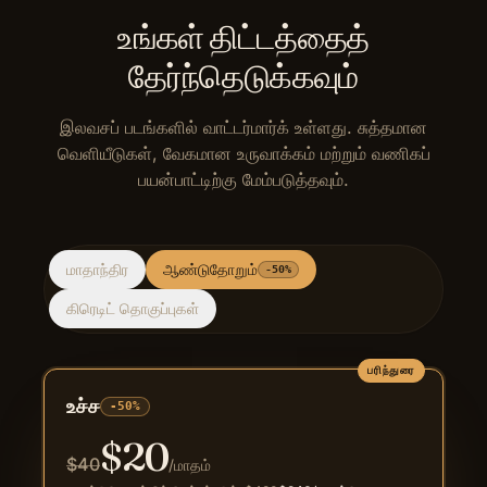
உங்கள் திட்டத்தைத்
தேர்ந்தெடுக்கவும்
இலவசப் படங்களில் வாட்டர்மார்க் உள்ளது. சுத்தமான
வெளியீடுகள், வேகமான உருவாக்கம் மற்றும் வணிகப்
பயன்பாட்டிற்கு மேம்படுத்தவும்.
மாதாந்திர
ஆண்டுதோறும்
-50%
கிரெடிட் தொகுப்புகள்
பரிந்துரை
உச்ச
-50%
$
20
$
40
/மாதம்