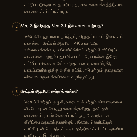
கட்டுப்பாடுகளுடன் தயாரிப்பு-தரமான உருவாக்கத்திற்காக
வடிவமைக்கப்பட்டுள்ளது.
Veo 3 இலிருந்து Veo 3.1 இல் என்ன மாறியது?
2
Veo 3.1 வலுவான யதார்த்தம், சிறந்த ப்ராம்ப்ட் இணக்கம்,
பணக்கார நேட்டிவ் ஆடியோ, 4K வெளியீடு,
உள்ளமைக்கக்கூடிய லேண்ட்ஸ்கேப் மற்றும் போர்ட்ரெய்ட்
வடிவங்கள் மற்றும் புதுப்பிக்கப்பட்ட ரெஃபரன்ஸ்-இமேஜ்
கட்டுப்பாடுகளைச் சேர்க்கிறது. நடைமுறையில், இது
படைப்பாளர்களுக்கு அதிக கட்டுப்பாடு மற்றும் குறைவான
வீணான உருவாக்கங்களை வழங்குகிறது.
நேட்டிவ் ஆடியோ என்றால் என்ன?
3
Veo 3.1 சுற்றுப்புற ஒலி, உரையாடல் மற்றும் விளைவுகளை
வீடியோவுடன் சேர்த்து உருவாக்குகிறது. தனி ஒலி-
வடிவமைப்பு பாஸ் தேவைப்படும் ஒரு அமைதியான
கிளிப்பை உருவாக்குவதற்குப் பதிலாக, வெளியீட்டில்
காட்சியுடன் பொருந்தக்கூடிய ஒத்திசைக்கப்பட்ட ஆடியோ
குறிப்புகள் இருக்கலாம்.