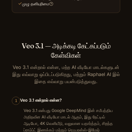
முழு தனியுரிமை
Veo 3.1 — அடிக்கடி கேட்கப்படும்
கேள்விகள்
Veo 3.1 என்றால் என்ன, மற்ற AI வீடியோ மாடல்களுடன்
இது எவ்வாறு ஒப்பிடப்படுகிறது, மற்றும் Raphael AI இல்
இதை எவ்வாறு பயன்படுத்துவது.
Veo 3.1 என்றால் என்ன?
1
Veo 3.1 என்பது Google DeepMind இன் சமீபத்திய
அதிநவீன AI வீடியோ மாடல் ஆகும், இது நேட்டிவ்
ஆடியோ, 4K வெளியீடு, வலுவான யதார்த்தம், சிறந்த
ப்ராம்ப்ட் இணக்கம் மற்றும் ரெஃபரன்ஸ்-இமேஜ்