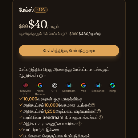
மேக்ஸ்
-50%
$
40
$
80
/மாதம்
ஆண்டுதோறும் பில் செய்யப்படும்
·
$
960
$
480
/ஆண்டு
மேக்ஸ்த்திற்கு மேம்படுத்தவும்
மேம்படுத்திய பிறகு அனைத்து மேம்பட்ட மாடல்களும்
ஆதரிக்கப்படும்
MiniMax
Nano
GPT
Seedream
Veo
Seedance
Kling
H3
Banana
10,000
வரவுகள் ஒரு மாதத்திற்கு
அதிகபட்சம்
10,000
வேகமான படங்கள்
அதிகபட்சம்
1,250
அடிப்படை வீடியோக்கள்
வரம்பில்லா Seedream 3.5 உருவாக்கங்கள்
அதிகபட்ச முன்னுரிமை வரிசை
வாட்டர்மார்க் இல்லை
படங்களை தொகுப்பாக மேம்படுத்துதல்