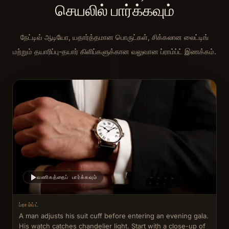
செயலில் பார்க்கவும்
நேட்டிவ் ஆடியோ, யதார்த்தமான பொருட்கள், சிக்கலான லைட்டிங்
மற்றும் தயாரிப்பு-தயார் கிளிப்களுக்கான வலுவான ப்ராம்ப்ட் இணக்கம்.
வணிகத்தைப் பார்க்கவும்
ப்ராம்ப்ட்
A man adjusts his suit cuff before entering an evening gala. 
His watch catches chandelier light. Start with a close-up of 