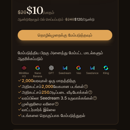
$
10
$
20
/மாதம்
ஆண்டுதோறும் பில் செய்யப்படும்
·
$
240
$
120
/ஆண்டு
தொழில்முறைக்கு மேம்படுத்தவும்
மேம்படுத்திய பிறகு அனைத்து மேம்பட்ட மாடல்களும்
ஆதரிக்கப்படும்
MiniMax
Nano
GPT
Seedream
Veo
Seedance
Kling
H3
Banana
2,000
வரவுகள் ஒரு மாதத்திற்கு
அதிகபட்சம்
2,000
வேகமான படங்கள்
அதிகபட்சம்
250
அடிப்படை வீடியோக்கள்
வரம்பில்லா Seedream 3.5 உருவாக்கங்கள்
முன்னுரிமை வரிசை
வாட்டர்மார்க் இல்லை
படங்களை தொகுப்பாக மேம்படுத்துதல்