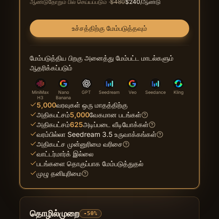
ஆண்டுதோறும் பில் செய்யப்படும்
·
$
480
$
240
/ஆண்டு
உச்சத்திற்கு மேம்படுத்தவும்
மேம்படுத்திய பிறகு அனைத்து மேம்பட்ட மாடல்களும்
ஆதரிக்கப்படும்
MiniMax
Nano
GPT
Seedream
Veo
Seedance
Kling
H3
Banana
5,000
வரவுகள் ஒரு மாதத்திற்கு
அதிகபட்சம்
5,000
வேகமான படங்கள்
அதிகபட்சம்
625
அடிப்படை வீடியோக்கள்
வரம்பில்லா Seedream 3.5 உருவாக்கங்கள்
அதிகபட்ச முன்னுரிமை வரிசை
வாட்டர்மார்க் இல்லை
படங்களை தொகுப்பாக மேம்படுத்துதல்
முழு தனியுரிமை
தொழில்முறை
-50%