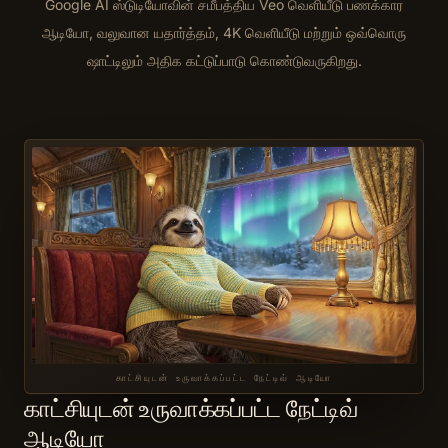
Google AI ஸ்டுடியோவின் சமீபத்திய Veo வெளியீடு பணக்கார
ஆடியோ, வலுவான யதார்த்தம், 4K வெளியீடு மற்றும் ஒவ்வொரு
ஷாட்டிலும் அதிக கட்டுப்பாடு கொண்டுவருகிறது.
காட்சியுடன் உருவாக்கப்பட்ட நேட்டிவ் ஆடியோ
காட்சியுடன் உருவாக்கப்பட்ட நேட்டிவ்
ஆடியோ