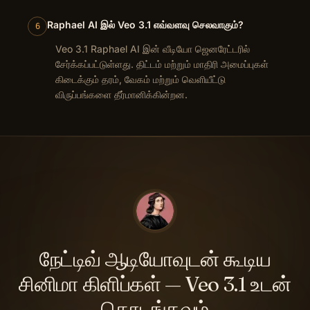
Raphael AI இல் Veo 3.1 எவ்வளவு செலவாகும்?
6
Veo 3.1 Raphael AI இன் வீடியோ ஜெனரேட்டரில்
சேர்க்கப்பட்டுள்ளது. திட்டம் மற்றும் மாதிரி அமைப்புகள்
கிடைக்கும் தரம், வேகம் மற்றும் வெளியீட்டு
விருப்பங்களை தீர்மானிக்கின்றன.
நேட்டிவ் ஆடியோவுடன் கூடிய
சினிமா கிளிப்கள் — Veo 3.1 உடன்
தொடங்கவும்