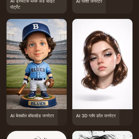
AI ड्रॅमॅटिक ब्लॅक अँड व्हाईट
AI प्लशी जनरेटर
पोर्ट्रेट
AI बेसबॉल बॉबलहेड जनरेटर
AI 3D ग्लॅम डॉल जनरेटर