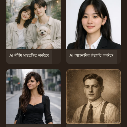
AI मॅचिंग आउटफिट जनरेटर
AI व्यावसायिक हेडशॉट जनरेटर