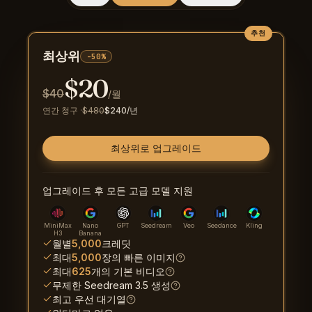
추천
최상위
-50%
$
20
$
40
/월
연간 청구
·
$
480
$
240
/년
최상위로 업그레이드
업그레이드 후 모든 고급 모델 지원
MiniMax
Nano
GPT
Seedream
Veo
Seedance
Kling
H3
Banana
월별
5,000
크레딧
최대
5,000
장의 빠른 이미지
최대
625
개의 기본 비디오
무제한 Seedream 3.5 생성
최고 우선 대기열