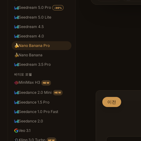
Seedream 5.0 Pro
-30%
Seedream 5.0 Lite
Seedream 4.5
Seedream 4.0
🍌
Nano Banana Pro
🍌
Nano Banana
Seedream 3.5 Pro
비디오 모델
MiniMax H3
NEW
Seedance 2.0 Mini
NEW
이전
Seedance 1.5 Pro
Seedance 1.0 Pro Fast
Seedance 2.0
Veo 3.1
Kling 3.0 Turbo
NEW