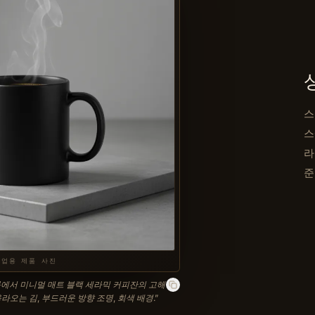
스
스
라
준
상업용 제품 사진
에서 미니멀 매트 블랙 세라믹 커피잔의 고해
라오는 김, 부드러운 방향 조명, 회색 배경.
”