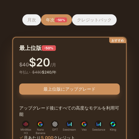
月次
年次
クレジットパック
-50%
おすすめ
最上位版
-50%
$
20
$
40
/月
年払い
·
$
480
$
240
/年
最上位版にアップグレード
アップグレード後にすべての高度なモデルを利用可
能
MiniMax
Nano
GPT
Seedream
Veo
Seedance
Kling
H3
Banana
月あたり
5,000
クレジット