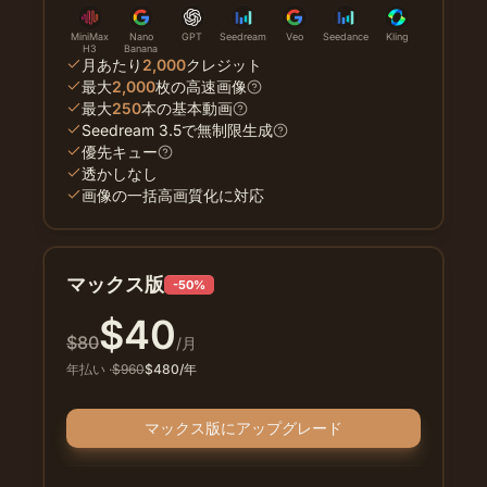
MiniMax
Nano
GPT
Seedream
Veo
Seedance
Kling
H3
Banana
月あたり
2,000
クレジット
最大
2,000
枚の高速画像
最大
250
本の基本動画
Seedream 3.5で無制限生成
優先キュー
透かしなし
画像の一括高画質化に対応
マックス版
-50%
$
40
$
80
/月
年払い
·
$
960
$
480
/年
マックス版にアップグレード