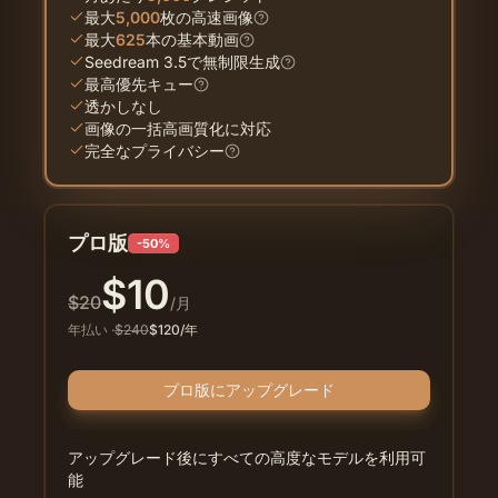
最大
5,000
枚の高速画像
最大
625
本の基本動画
Seedream 3.5で無制限生成
最高優先キュー
透かしなし
画像の一括高画質化に対応
完全なプライバシー
プロ版
-50%
$
10
$
20
/月
年払い
·
$
240
$
120
/年
プロ版にアップグレード
アップグレード後にすべての高度なモデルを利用可
能