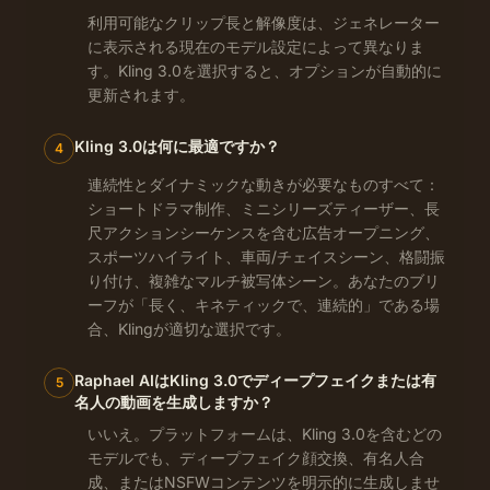
利用可能なクリップ長と解像度は、ジェネレーター
に表示される現在のモデル設定によって異なりま
す。Kling 3.0を選択すると、オプションが自動的に
更新されます。
Kling 3.0は何に最適ですか？
4
連続性とダイナミックな動きが必要なものすべて：
ショートドラマ制作、ミニシリーズティーザー、長
尺アクションシーケンスを含む広告オープニング、
スポーツハイライト、車両/チェイスシーン、格闘振
り付け、複雑なマルチ被写体シーン。あなたのブリ
ーフが「長く、キネティックで、連続的」である場
合、Klingが適切な選択です。
Raphael AIはKling 3.0でディープフェイクまたは有
5
名人の動画を生成しますか？
いいえ。プラットフォームは、Kling 3.0を含むどの
モデルでも、ディープフェイク顔交換、有名人合
成、またはNSFWコンテンツを明示的に生成しませ