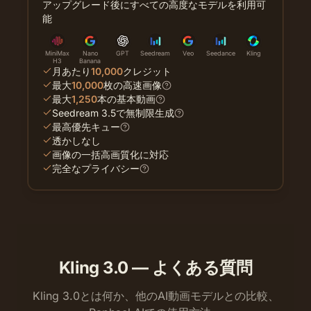
アップグレード後にすべての高度なモデルを利用可
能
MiniMax
Nano
GPT
Seedream
Veo
Seedance
Kling
H3
Banana
月あたり
10,000
クレジット
最大
10,000
枚の高速画像
最大
1,250
本の基本動画
Seedream 3.5で無制限生成
最高優先キュー
透かしなし
画像の一括高画質化に対応
完全なプライバシー
Kling 3.0 — よくある質問
Kling 3.0とは何か、他のAI動画モデルとの比較、