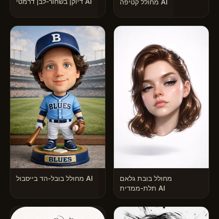
דיוקן בשחור-לבן דרמטי AI
מחולל קטיפה AI
מחולל בובת גלאם
מחולל בובל-הד בייסבול AI
תלת-ממדית AI