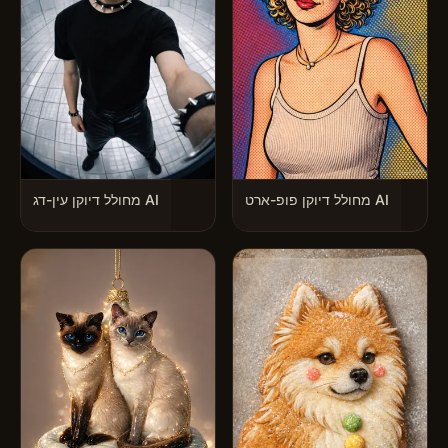
מחולל דיוקן פופ-ארט AI
מחולל דיוקן עין-דג AI