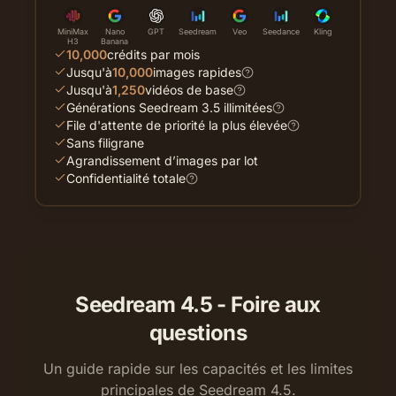
MiniMax
Nano
GPT
Seedream
Veo
Seedance
Kling
H3
Banana
10,000
crédits par mois
Jusqu'à
10,000
images rapides
Jusqu'à
1,250
vidéos de base
Générations Seedream 3.5 illimitées
File d'attente de priorité la plus élevée
Sans filigrane
Agrandissement d’images par lot
Confidentialité totale
Seedream 4.5 - Foire aux
questions
Un guide rapide sur les capacités et les limites
principales de Seedream 4.5.