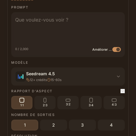
PROMPT
0 / 2,000
Améliorer avec l'IA
MODÈLE
Seedream 4.5
12
+
crédits
15-60s
RAPPORT D'ASPECT
3:2
4:3
1:1
2:3
3:4
NOMBRE DE SORTIES
1
2
3
4