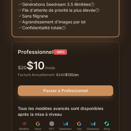
Générations Seedream 3.5 illimitées
File d'attente de priorité la plus élevée
Sans filigrane
Agrandissement d’images par lot
Confidentialité totale
Professionnel
-50%
$
10
$
20
/mois
Facturé Annuellement
·
$
240
$
120
/an
Passer à Professionnel
Tous les modèles avancés sont disponibles
après la mise à niveau
MiniMax
Nano
GPT
Seedream
Veo
Seedance
Kling