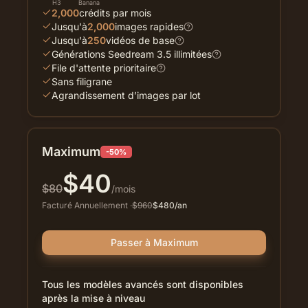
H3
Banana
2,000
crédits par mois
Jusqu'à
2,000
images rapides
Jusqu'à
250
vidéos de base
Générations Seedream 3.5 illimitées
File d'attente prioritaire
Sans filigrane
Agrandissement d’images par lot
Maximum
-50%
$
40
$
80
/mois
Facturé Annuellement
·
$
960
$
480
/an
Passer à Maximum
Tous les modèles avancés sont disponibles
après la mise à niveau