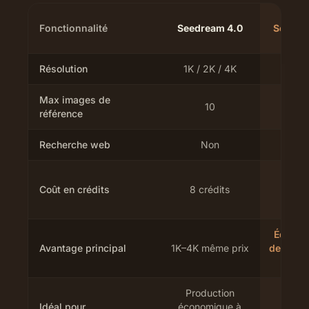
Fonctionnalité
Seedream 4.0
Seedre
Résolution
1K / 2K / 4K
2K /
Max images de
10
1
référence
Recherche web
Non
N
Coût en crédits
8 crédits
12 cr
Édition
Avantage principal
1K–4K même prix
de référ
4
Production
Ato
Idéal pour
économique à
marke