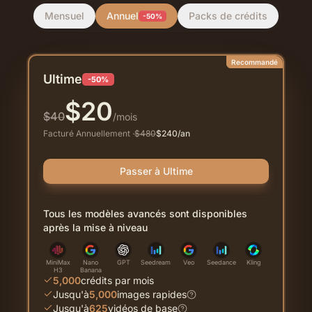
Mensuel
Annuel
Packs de crédits
-50%
Recommandé
Ultime
-50%
$
20
$
40
/mois
Facturé Annuellement
·
$
480
$
240
/an
Passer à Ultime
Tous les modèles avancés sont disponibles
après la mise à niveau
MiniMax
Nano
GPT
Seedream
Veo
Seedance
Kling
H3
Banana
5,000
crédits par mois
Jusqu'à
5,000
images rapides
Jusqu'à
625
vidéos de base