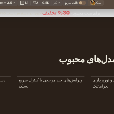
سبک
حالت سریع
کم
0.5K
2
1:1
eam 3.5
30%
تخفیف
برای مدت محدود
·
Seedream 5.0 Pro اکنون در دسترس است
دل‌های محبوب
 و نورپردازی
ویرایش‌های چند مرجعی با کنترل سریع
دست
دراماتیک.
سبک.