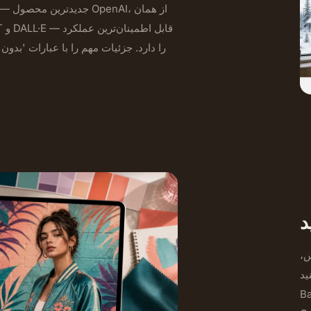
را دارد. جزئیات مهم را با عبارات 'بدون 
د
س،
Na
ر مبتنی بر