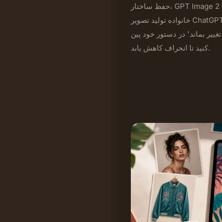
حفظ ساختار، GPT Image 2 — جدیدترین محصول OpenAI، از همان
خانواده تولید تصویر ChatGPT و DALL·E — قابل اطمینان‌ترین عملکرد
تغییر بماند' در دستور خود پین
کنید تا انحراف کاهش یابد.