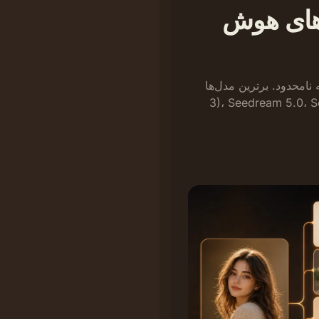
‌های هوش
ل ChatGPT/DALL·E)، Nano Banana 2 (Gemini
یک عکس مرجع آپلود کنید، سپس سبک، نورپردازی، پس‌زمینه یا جزئیات را با