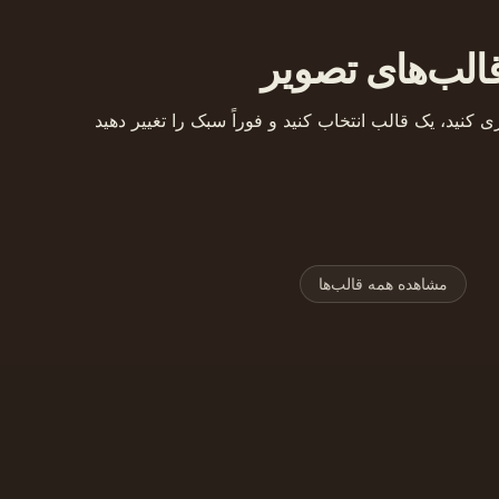
الب‌های تصویر
م
م
مول
م
م
س
مو
مشاهده همه قالب‌ها