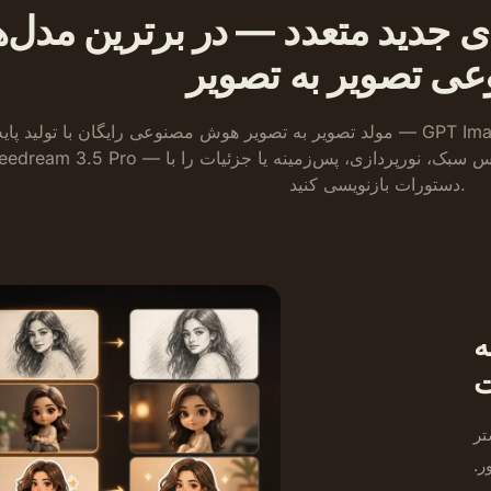
 جدید متعدد — در برترین مدل
ی تصویر به تصویر
مولد تصویر به تصویر هوش مصنوعی رایگان با تولید پایه نامحدود. برترین مدل‌ها — GPT Image 2 (نس
3)، Seedream 5.0، Seedream 3.5 Pro — آزادانه در یک پنل جابجا شوید. 
دستورات بازنویسی کنید.
ه
ت
تر
ر.