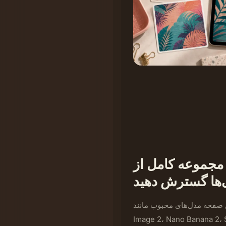
 مجموعه کامل از
‌ها گسترش دهید
صفحه مدل‌های محبوب مانند GPT
Image 2، Nano B و Seedream 3.5 Pro را