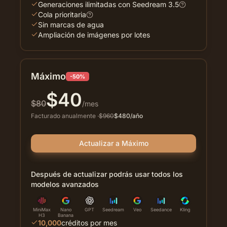
Generaciones ilimitadas con Seedream 3.5
Cola prioritaria
Sin marcas de agua
Ampliación de imágenes por lotes
Máximo
-50%
$
40
$
80
/mes
Facturado anualmente
·
$
960
$
480
/año
Actualizar a Máximo
Después de actualizar podrás usar todos los
modelos avanzados
MiniMax
Nano
GPT
Seedream
Veo
Seedance
Kling
H3
Banana
10,000
créditos por mes