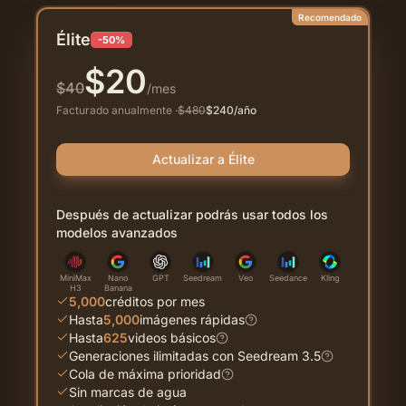
Recomendado
Élite
-50%
$
20
$
40
/mes
Facturado anualmente
·
$
480
$
240
/año
Actualizar a Élite
Después de actualizar podrás usar todos los
modelos avanzados
MiniMax
Nano
GPT
Seedream
Veo
Seedance
Kling
H3
Banana
5,000
créditos por mes
Hasta
5,000
imágenes rápidas
Hasta
625
videos básicos
Generaciones ilimitadas con Seedream 3.5
Cola de máxima prioridad
Sin marcas de agua