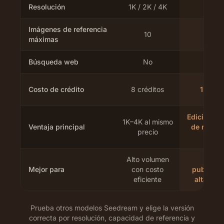
Resolución
1K / 2K / 4K
2K /
Imágenes de referencia
10
10
máximas
Búsqueda web
No
No
Costo de crédito
8 créditos
12 créd
Edición d
1K–4K al mismo
Ventaja principal
de refere
precio
4K
Alto volumen
Acti
Mejor para
con costo
publicita
eficiente
alta defi
Prueba otros modelos Seedream y elige la versión
correcta por resolución, capacidad de referencia y