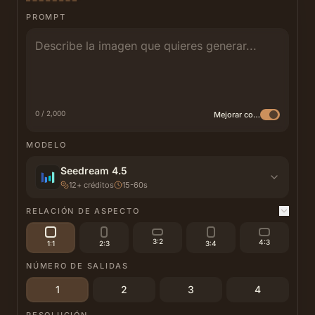
PROMPT
0 / 2,000
Mejorar con IA
MODELO
Seedream 4.5
12
+
créditos
15-60s
RELACIÓN DE ASPECTO
3:2
4:3
1:1
2:3
3:4
NÚMERO DE SALIDAS
1
2
3
4