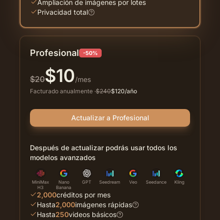
Ampliación de imágenes por lotes
Privacidad total
Profesional
-50%
$
10
$
20
/mes
Facturado anualmente
·
$
240
$
120
/año
Actualizar a Profesional
Después de actualizar podrás usar todos los
modelos avanzados
MiniMax
Nano
GPT
Seedream
Veo
Seedance
Kling
H3
Banana
2,000
créditos por mes
Hasta
2,000
imágenes rápidas
Hasta
250
videos básicos