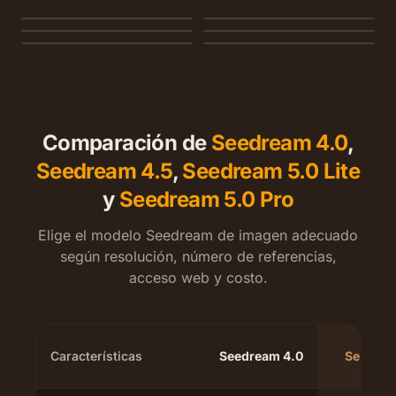
Nano Banana 2
Nano Banana 2 Lite
GPT Image 2
Seedream 5.0
Seedream 5.0 Pro
Seedream 4.0
Comparación de
Seedream 4.0
,
Seedream 4.5
,
Seedream 5.0 Lite
y
Seedream 5.0 Pro
Elige el modelo Seedream de imagen adecuado
según resolución, número de referencias,
acceso web y costo.
Características
Seedream 4.0
Seedrea