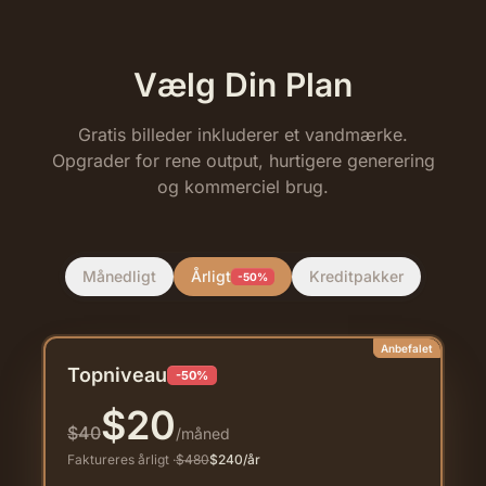
Vælg Din Plan
Gratis billeder inkluderer et vandmærke.
Opgrader for rene output, hurtigere generering
og kommerciel brug.
Månedligt
Årligt
Kreditpakker
-50%
Anbefalet
Topniveau
-50%
$
20
$
40
/måned
Faktureres årligt
·
$
480
$
240
/år