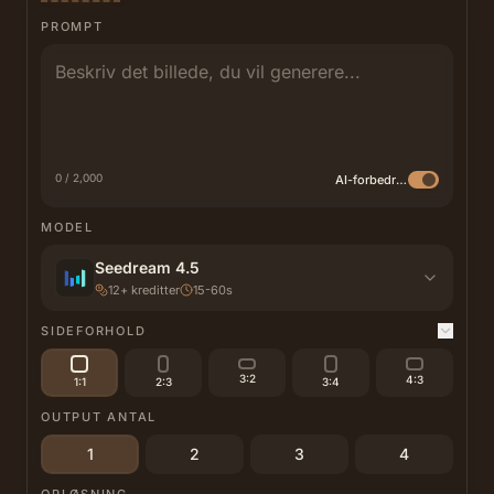
PROMPT
0 / 2,000
AI-forbedring
MODEL
Seedream 4.5
12
+
kreditter
15-60s
SIDEFORHOLD
3:2
4:3
1:1
2:3
3:4
OUTPUT ANTAL
1
2
3
4