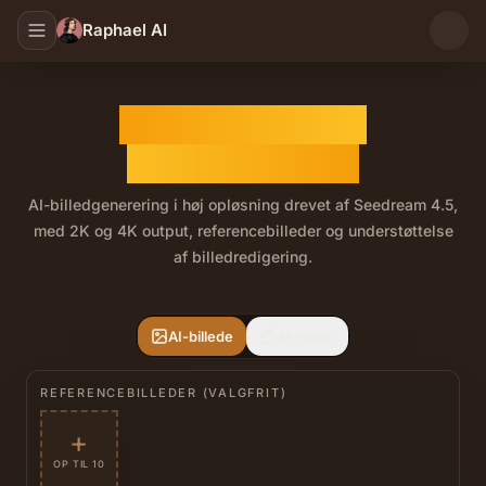
Raphael AI
Seedream 4.5 AI
Billedgenerator
AI-billedgenerering i høj opløsning drevet af Seedream 4.5,
med 2K og 4K output, referencebilleder og understøttelse
af billedredigering.
Seedream 4.5 er en ByteDance Seed billedmodel til tekst-t
AI-billede
AI-video
REFERENCEBILLEDER (VALGFRIT)
+
OP TIL 10