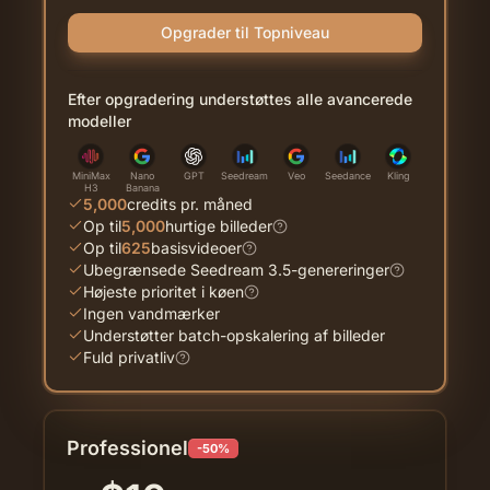
Opgrader til Topniveau
Efter opgradering understøttes alle avancerede
modeller
MiniMax
Nano
GPT
Seedream
Veo
Seedance
Kling
H3
Banana
5,000
credits pr. måned
Op til
5,000
hurtige billeder
Op til
625
basisvideoer
Ubegrænsede Seedream 3.5-genereringer
Højeste prioritet i køen
Ingen vandmærker
Understøtter batch-opskalering af billeder
Fuld privatliv
Professionel
-50%