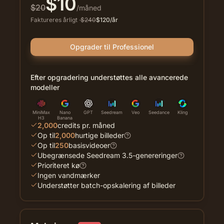
$
10
$
20
/måned
Faktureres årligt
·
$
240
$
120
/år
Opgrader til Professionel
Efter opgradering understøttes alle avancerede
modeller
MiniMax
Nano
GPT
Seedream
Veo
Seedance
Kling
H3
Banana
2,000
credits pr. måned
Op til
2,000
hurtige billeder
Op til
250
basisvideoer
Ubegrænsede Seedream 3.5-genereringer
Prioriteret kø
Ingen vandmærker
Understøtter batch-opskalering af billeder