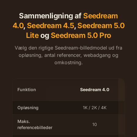
Sammenligning af
Seedream
4.0
,
Seedream 4.5
,
Seedream 5.0
Lite
og
Seedream 5.0 Pro
Vælg den rigtige Seedream-billedmodel ud fra
opløsning, antal referencer, webadgang og
omkostning.
Funktion
Seedream 4.0
Seedr
Opløsning
1K / 2K / 4K
2K
Maks.
10
referencebilleder