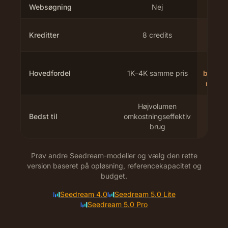
Websøgning
Nej
Kreditter
8 credits
12 c
Hovedfordel
1K–4K samme pris
billedr
med r
Højvolumen
Højde
Bedst til
omkostningseffektiv
mark
brug
as
Prøv andre Seedream-modeller og vælg den rette
version baseret på opløsning, referencekapacitet og
budget.
Seedream 4.0
Seedream 5.0 Lite
Seedream 5.0 Pro